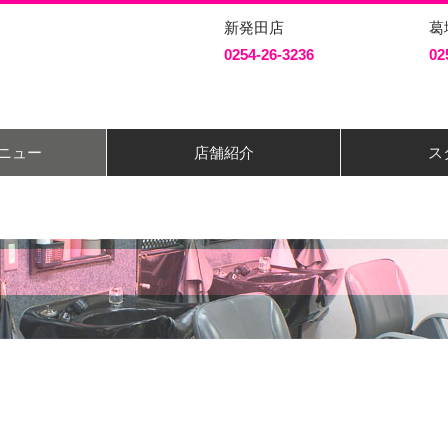
新発田店
葛
0254-26-3236
02
ニュー
店舗紹介
ス